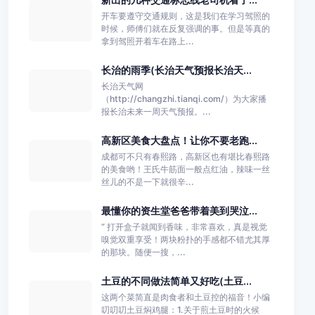
开车要遵守交通规则，这是我们在学习驾照的
时候，师傅们就在反复强调的事。但是等真的
拿到驾照开着车在路上...
长治的雨季(长治天气预报长治天...
长治天气网
（http://changzhi.tianqi.com/）为大家播
报长治未来一周天气预报。...
高新区美食大盘点！让你不要老跑...
成都可不只有春熙路，高新区也有堪比春熙路
的美食哟！王氏牛筋面一般点红油，辣味一丝
丝儿的不是一下就很辛...
最懂你的资生堂爸爸带着美到哭泣...
“ 打开盒子就闻到香味，非常喜欢，真是视觉
嗅觉双重享受！两块粉扑的手感都不错尤其厚
的那块。随便一搜，...
土豆的不同做法简单又好吃(土豆...
这两个菜简直是肉食者和土豆控的福音！小编
叨叨叨土豆焖鸡腿：1.关于煎土豆时的火候