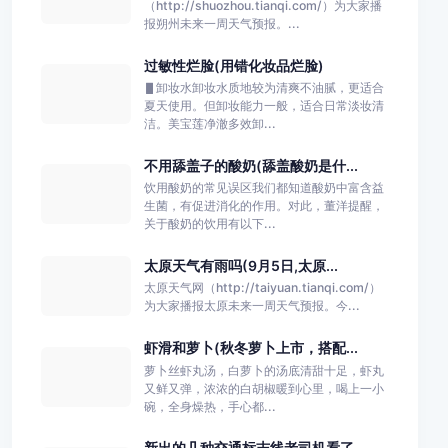
（http://shuozhou.tianqi.com/）为大家播
报朔州未来一周天气预报。...
过敏性烂脸(用错化妆品烂脸)
▋卸妆水卸妆水质地较为清爽不油腻，更适合
夏天使用。但卸妆能力一般，适合日常淡妆清
洁。美宝莲净澈多效卸...
不用舔盖子的酸奶(舔盖酸奶是什...
饮用酸奶的常见误区我们都知道酸奶中富含益
生菌，有促进消化的作用。对此，董洋提醒，
关于酸奶的饮用有以下...
太原天气有雨吗(9月5日,太原...
太原天气网（http://taiyuan.tianqi.com/）
为大家播报太原未来一周天气预报。今...
虾滑和萝卜(秋冬萝卜上市，搭配...
萝卜丝虾丸汤，白萝卜的汤底清甜十足，虾丸
又鲜又弹，浓浓的白胡椒暖到心里，喝上一小
碗，全身燥热，手心都...
新出的几种交通标志线老司机看了...