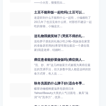
——小火煎，慢慢煎出...
土豆不能和饭一起吃吗(土豆可以...
老是听到什么不能和什么一起吃，小编都吃了
20几年了也没见有什么呀。对那些不建议一起
吃的食物，小编这次...
这礼物我就笑纳了(哭笑不得的礼...
送给胖子朋友的礼物少吃少喝~我妹放在家里
的准备辟邪用的(希望哥斯拉最后一个袭击我
家)我是老师，结婚时...
癌症患者能炒菜做饭吗(癌症病人...
“煎、炒、炸”这几种做菜方式被视为离癌症最
近的烹调手法，但大多数中国人都是这样的饮
食方式呀，有人说，...
秋冬洗面奶什么牌子好(适合冬季...
蝶翠诗橄榄蜂蜜滋养皂获得日本
Yahoo!Beauty大奖的人气洁面皂，兼具“滋
润”与“洗净力”，优异...