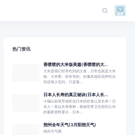
热门资讯
香喷喷的大米饭美篇(香喷喷的大...
大米是我们经常吃到的主食，日常也就是大米
饭、大米粥、炒米等的。好像其他的花样吃法
却还很少见到。只是最...
日本人长寿的真正秘诀(日本人长...
小编以前很早就听说日本的饮食让其长寿！日
本人一直以长寿著称，根据世界卫生组织公布
的最新资料显示，日本...
朔州全年天气(3月阳朔天气)
朔州天气网