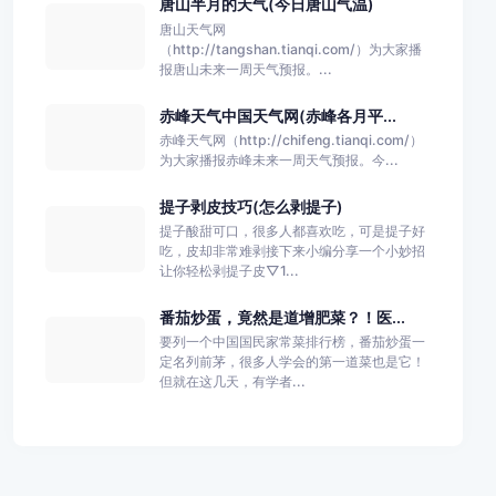
唐山半月的天气(今日唐山气温)
唐山天气网
（http://tangshan.tianqi.com/）为大家播
报唐山未来一周天气预报。...
赤峰天气中国天气网(赤峰各月平...
赤峰天气网（http://chifeng.tianqi.com/）
为大家播报赤峰未来一周天气预报。今...
提子剥皮技巧(怎么剥提子)
提子酸甜可口，很多人都喜欢吃，可是提子好
吃，皮却非常难剥接下来小编分享一个小妙招
让你轻松剥提子皮▽1...
番茄炒蛋，竟然是道增肥菜？！医...
要列一个中国国民家常菜排行榜，番茄炒蛋一
定名列前茅，很多人学会的第一道菜也是它！
但就在这几天，有学者...