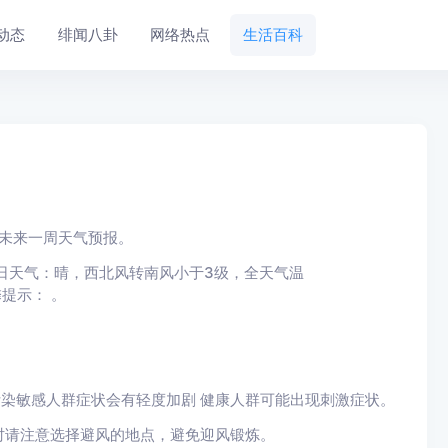
动态
绯闻八卦
网络热点
生活百科
播报天津未来一周天气预报。
今日天气：晴，西北风转南风小于3级，全天气温
馨提示： 。
。
微污染敏感人群症状会有轻度加剧 健康人群可能出现刺激症状。
时请注意选择避风的地点，避免迎风锻炼。