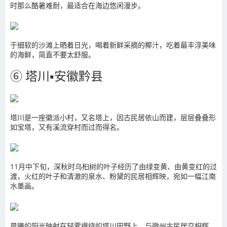
时那么酷暑难耐，最适合在海边悠闲漫步。
于细软的沙滩上晒着日光，喝着新鲜采摘的椰汁，吃着最丰淳美味
的海鲜，简直不要太舒服。
⑥ 塔川▪安徽黔县
塔川是一座徽派小村，又名塔上，因古民居依山而建，层层叠叠形
如宝塔，又有溪流穿村而过而得名。
11月中下旬，深秋时乌桕树的叶子经历了由绿变黄、由黄变红的过
渡，火红的叶子和清澈的泉水、粉黛的民居相辉映，宛如一幅江南
水墨画。
晨曦的阳光映射在轻雾缠绕的塔川田野上，与徽州古民居交相辉