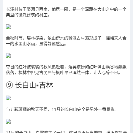
长溪村位于婺源县西南，偏居一隅，是一个深藏在大山之中的一个
典型的徽派建筑的村庄。
金秋时节，层林尽染，依山傍水的徽派古村落形成了一幅幅天人合
一的水墨山水画，显得静谧悠远。
夺目的红叶被裟裟的秋风追赶着，落英缤纷的红叶满山满谷地飘飘
落落，枫林中但见古民居与枫叶早已浑然一体，让人心醉不已。
⑨ 长白山▪吉林
与五彩斑斓的秋天不同，11月的长白山完全是另外一番景象。
11月的长白山，白雪遮盖了一切，这里真正远离城市，满眼都是毫