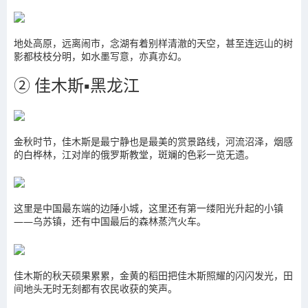
地处高原，远离闹市，念湖有着别样清澈的天空，甚至连远山的树
影都枝枝分明，如水墨写意，亦真亦幻。
② 佳木斯▪黑龙江
金秋时节，佳木斯是最宁静也是最美的赏景路线，河流沼泽，烟感
的白桦林，江对岸的俄罗斯教堂，斑斓的色彩一览无遗。
这里是中国最东端的边陲小城，这里还有第一缕阳光升起的小镇
——乌苏镇，还有中国最后的森林蒸汽火车。
佳木斯的秋天硕果累累，金黄的稻田把佳木斯照耀的闪闪发光，田
间地头无时无刻都有农民收获的笑声。