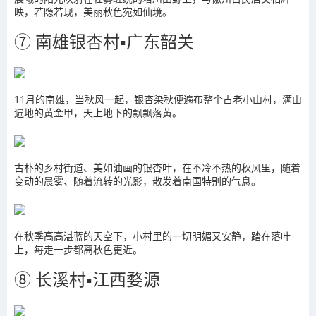
映，若隐若现，美丽秋色宛如仙境。
⑦ 南雄银杏村▪广东韶关
11月的南雄，当秋风一起，银杏染秋便遍布整个古老小山村，满山
遍地的黄金甲，天上地下的飘飘落黄。
古朴的乡村街道、美如油画的银杏叶，在不冷不热的秋风里，随着
变动的晨雾、随着流转的光影，散发着南国特别的气息。
在秋季高高湛蓝的天空下，小村里的一切明媚又安静，踏在落叶
上，每走一步都离秋色更近。
⑧ 长溪村▪江西婺源