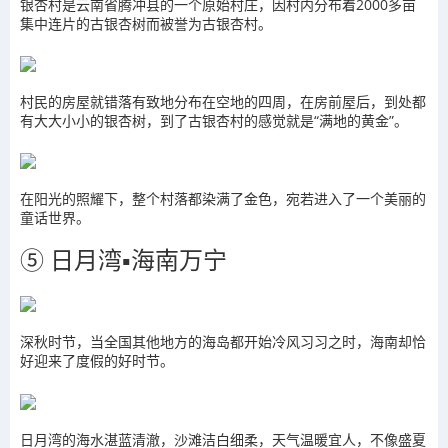
银杏村是云南省腾冲县的一个原始村庄，因村内分布着2000多亩
集中连片的古银杏树而被誉为古银杏村。
村民的房屋就错落有致地分布在空地的四周，在房前屋后，到处都
有大大小小的银杏树，到了古银杏村的感觉就是“满地的黄金”。
在阳光的照耀下，整个村落都染满了金色，宛若进入了一个美丽的
童话世界。
⑤ 日月湾▪海南万宁
深秋时节，当全国其他地方的海岛都开始冷风习习之时，海南却恰
好迎来了度假的好时节。
日月湾的海水湛蓝清澈，沙滩洁白细柔，天气温暖宜人，不像盛夏