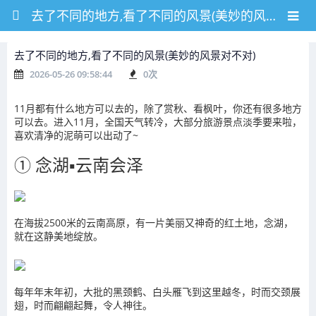
去了不同的地方,看了不同的风景(美妙的风景对不对)
去了不同的地方,看了不同的风景(美妙的风景对不对)
2026-05-26 09:58:44
0
次
11月都有什么地方可以去的，除了赏秋、看枫叶，你还有很多地方
可以去。进入11月，全国天气转冷，大部分旅游景点淡季要来啦，
喜欢清净的泥萌可以出动了~
① 念湖▪云南会泽
在海拔2500米的云南高原，有一片美丽又神奇的红土地，念湖，
就在这静美地绽放。
每年年末年初，大批的黑颈鹤、白头雁飞到这里越冬，时而交颈展
翅，时而翩翩起舞，令人神往。