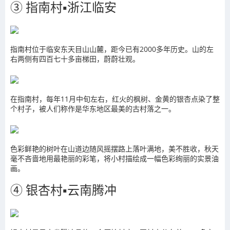
③ 指南村▪浙江临安
指南村位于临安东天目山山麓，距今已有2000多年历史。山的左
右两侧有四百七十多亩梯田，蔚蔚壮观。
在指南村，每年11月中旬左右，红火的枫树、金黄的银杏点染了整
个村子，被人们称作是华东地区最美的古村落之一。
色彩鲜艳的树叶在山道边随风摇摆路上落叶满地，美不胜收，秋天
毫不吝啬地用最艳丽的彩笔，将小村描绘成一幅色彩绚丽的实景油
画。
④ 银杏村▪云南腾冲