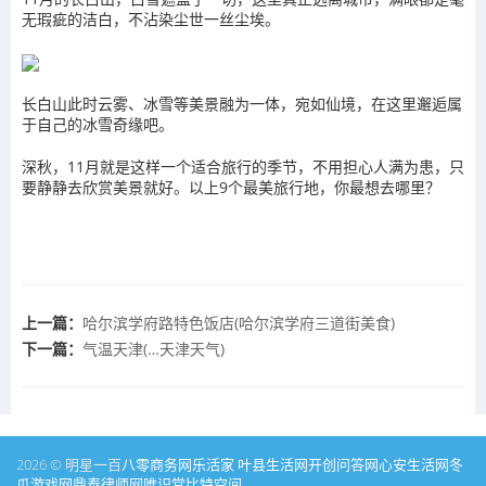
无瑕疵的洁白，不沾染尘世一丝尘埃。
长白山此时云雾、冰雪等美景融为一体，宛如仙境，在这里邂逅属
于自己的冰雪奇缘吧。
深秋，11月就是这样一个适合旅行的季节，不用担心人满为患，只
要静静去欣赏美景就好。以上9个最美旅行地，你最想去哪里？
上一篇：
哈尔滨学府路特色饭店(哈尔滨学府三道街美食)
下一篇：
气温天津(…天津天气)
2026 © 明星一百
八零商务网
乐活家
叶县生活网
开创问答网
心安生活网
冬
瓜游戏网
鼎泰律师网
唯识堂
比特空间