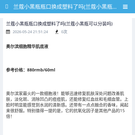
兰蔻小黑瓶瓶口换成塑料了吗(兰蔻小黑瓶可以分装吗)
兰蔻小黑瓶瓶口换成塑料了吗(兰蔻小黑瓶可以分装吗)
2026-05-24 21:51:24
0
次
奥尔滨细胞精华肌底液
参考价格：880rmb/60ml
奥尔滨家最火的一款细胞液！能够迅速修复肌肤深处问题改善肌
肤，淡化斑、消除凹凸的痘痘肌，还能修复红血丝和毛细血管。上
脸时明显能感觉到水润的清新感。还带有一点点融合的香味，闻起
来很舒服。特别值得一提的是，它的抗氧化因子是其他产品的15
倍！