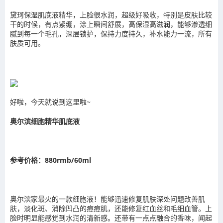
黛珂保湿肌底液精华，上脸很水润，超级好吸收，特别是皮肤比较
干的时候，有点紧绷，涂上瞬间舒展，高保湿高滋润，能够渗透细
腻到每一个毛孔，深层锁护，保持力度持久，补水能力一流，所有
肤质可用。
好啦，今天就说到这里啦~
奥尔滨细胞精华肌底液
参考价格：880rmb/60ml
奥尔滨家最火的一款细胞液！能够迅速修复肌肤深处问题改善肌
肤，淡化斑、消除凹凸的痘痘肌，还能修复红血丝和毛细血管。上
脸时明显能感觉到水润的清新感。还带有一点点融合的香味，闻起