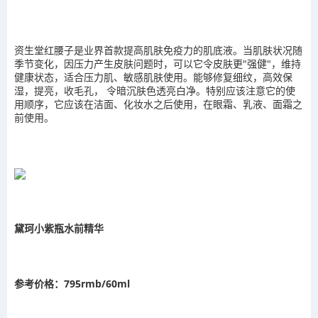
资生堂红腰子是业界首款提高肌肤免疫力的肌底液。当肌肤状况随
季节变化，因压力产生皮肤问题时，可以它令皮肤更"强健"，维持
健康状态，适合压力肌、敏感肌肤使用。能够修复细纹，高效保
湿，提亮，收毛孔， 令暗沉肤色透亮白净。特别应该注意它的使
用顺序，它应该在洁面、化妆水之后使用，在眼霜、乳液、面霜之
前使用。
黛珂小紫瓶水前精华
参考价格：795rmb/60ml