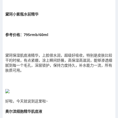
黛珂小紫瓶水前精华
参考价格：795rmb/60ml
黛珂保湿肌底液精华，上脸很水润，超级好吸收，特别是皮肤比较
干的时候，有点紧绷，涂上瞬间舒展，高保湿高滋润，能够渗透细
腻到每一个毛孔，深层锁护，保持力度持久，补水能力一流，所有
肤质可用。
好啦，今天就说到这里啦~
奥尔滨细胞精华肌底液