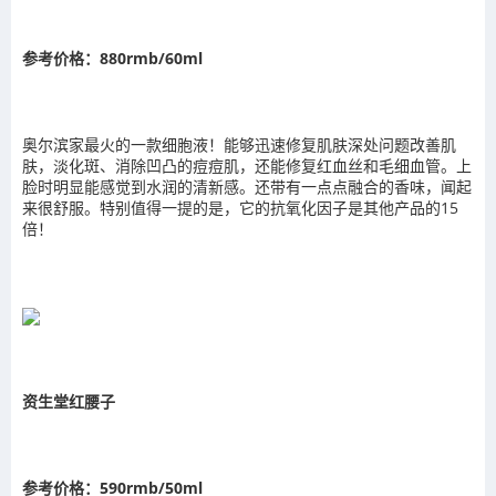
参考价格：880rmb/60ml
奥尔滨家最火的一款细胞液！能够迅速修复肌肤深处问题改善肌
肤，淡化斑、消除凹凸的痘痘肌，还能修复红血丝和毛细血管。上
脸时明显能感觉到水润的清新感。还带有一点点融合的香味，闻起
来很舒服。特别值得一提的是，它的抗氧化因子是其他产品的15
倍！
资生堂红腰子
参考价格：590rmb/50ml