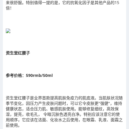
来很舒服。特别值得一提的是，它的抗氧化因子是其他产品的15
倍！
资生堂红腰子
参考价格：590rmb/50ml
资生堂红腰子是业界首款提高肌肤免疫力的肌底液。当肌肤状况随
季节变化，因压力产生皮肤问题时，可以它令皮肤更"强健"，维持
健康状态，适合压力肌、敏感肌肤使用。能够修复细纹，高效保
湿，提亮，收毛孔， 令暗沉肤色透亮白净。特别应该注意它的使
用顺序，它应该在洁面、化妆水之后使用，在眼霜、乳液、面霜之
前使用。