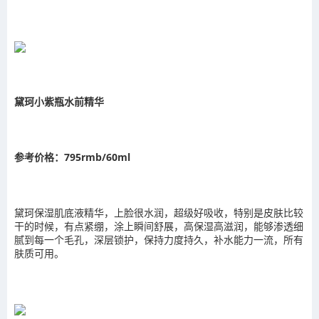
黛珂小紫瓶水前精华
参考价格：795rmb/60ml
黛珂保湿肌底液精华，上脸很水润，超级好吸收，特别是皮肤比较
干的时候，有点紧绷，涂上瞬间舒展，高保湿高滋润，能够渗透细
腻到每一个毛孔，深层锁护，保持力度持久，补水能力一流，所有
肤质可用。