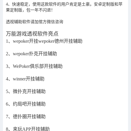
4、快速稳定，使用这款软件的用户肯定是土豪。安卓定制版和苹
果定制版，包一年不闪退！
透视辅助软件请加倌方微信咨询
万能游戏透视软件亮点
1、wepoker开挂wepoker德州开挂辅助
2、wepoker扑克开挂辅助
3、WePoker俱乐部开挂辅助
4、winner开挂辅助
5、微扑克开挂辅助
6、约局吧开挂辅助
7、德扑圈开挂辅助
8、来玩APP开挂辅助