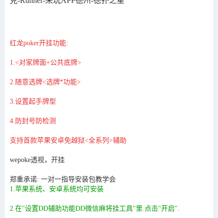
克-Runner-来玩APP德州-德扑之星
红龙poker开挂功能:
1.<对家牌面+公共底牌>
2.随意选牌<选牌*功能>
3.设置起手牌型
4.防封号防检测
支持首款苹果安卓免越狱<全系列>辅助
wepoke透视，开挂
郑重承诺: 一对一指导安装包教学会
1
.苹果系统、安卓系统均可安装
2.在"设置DD辅助功能DD微信麻将挂工具"里.点击"开启".