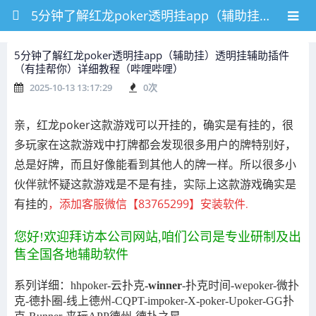
5分钟了解红龙poker透明挂app（辅助挂）透明挂辅助插件（有挂帮你）详细教程（哔哩哔哩）
5分钟了解红龙poker透明挂app（辅助挂）透明挂辅助插件
（有挂帮你）详细教程（哔哩哔哩）
2025-10-13 13:17:29
0
次
亲，红龙poker这款游戏可以开挂的，确实是有挂的，很
多玩家在这款游戏中打牌都会发现很多用户的牌特别好，
总是好牌，而且好像能看到其他人的牌一样。所以很多小
伙伴就怀疑这款游戏是不是有挂，实际上这款游戏确实是
有挂的
，添加客服微信【83765299
】
安装软
件
.
您好!欢迎拜访本公司网站,咱们公司是专业研制及出
售全国各地辅助软件
系列详细：hhpoker
-云扑克
-
winner
-扑克时间
-
wepoker
-微扑
克
-德扑圈
-线上德州
-CQPT-impoker-X-
poker
-Upoker-GG扑