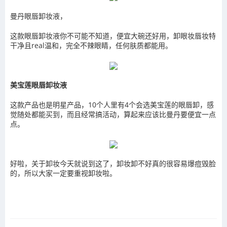
曼丹眼唇卸妆液，
这款眼唇卸妆液你不可能不知道，便宜大碗还好用，卸眼妆唇妆特
干净且real温和，完全不辣眼睛，任何肤质都能用。
美宝莲眼唇卸妆液
这款产品也是明星产品，10个人里有4个会选美宝莲的眼唇卸，感
觉随处都能买到，而且经常搞活动，算起来应该比曼丹要便宜一点
点。
好啦，关于卸妆今天就说到这了，卸妆卸不好真的很容易爆痘毁脸
的，所以大家一定要重视卸妆啦。