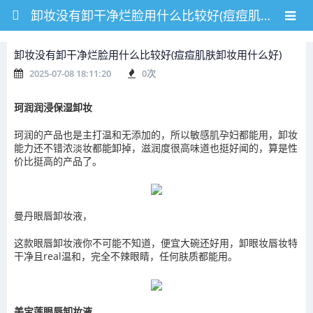
卸妆没有卸干净烂脸用什么比较好(痘痘肌肤卸妆用什么好)
卸妆没有卸干净烂脸用什么比较好(痘痘肌肤卸妆用什么好)
2025-07-08 18:11:20
0
次
珂润润浸保湿卸妆
珂润的产品也是主打温和无添加的，所以敏感肌孕妇都能用，卸妆
能力还不错浓淡妆都能卸掉，滋润度很高味道也挺好闻的，算是性
价比挺高的产品了。
曼丹眼唇卸妆液，
这款眼唇卸妆液你不可能不知道，便宜大碗还好用，卸眼妆唇妆特
干净且real温和，完全不辣眼睛，任何肤质都能用。
美宝莲眼唇卸妆液