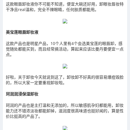
这款眼唇卸妆液你不可能不知道，便宜大碗还好用，卸眼妆唇妆特
干净且real温和，完全不辣眼睛，任何肤质都能用。
美宝莲眼唇卸妆液
这款产品也是明星产品，10个人里有4个会选美宝莲的眼唇卸，感
觉随处都能买到，而且经常搞活动，算起来应该比曼丹要便宜一点
点。
好啦，关于卸妆今天就说到这了，卸妆卸不好真的很容易爆痘毁脸
的，所以大家一定要重视卸妆啦。
珂润润浸保湿卸妆
珂润的产品也是主打温和无添加的，所以敏感肌孕妇都能用，卸妆
能力还不错浓淡妆都能卸掉，滋润度很高味道也挺好闻的，算是性
价比挺高的产品了。