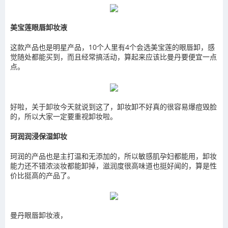
美宝莲眼唇卸妆液
这款产品也是明星产品，10个人里有4个会选美宝莲的眼唇卸，感
觉随处都能买到，而且经常搞活动，算起来应该比曼丹要便宜一点
点。
好啦，关于卸妆今天就说到这了，卸妆卸不好真的很容易爆痘毁脸
的，所以大家一定要重视卸妆啦。
珂润润浸保湿卸妆
珂润的产品也是主打温和无添加的，所以敏感肌孕妇都能用，卸妆
能力还不错浓淡妆都能卸掉，滋润度很高味道也挺好闻的，算是性
价比挺高的产品了。
曼丹眼唇卸妆液，