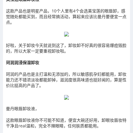
这款产品也是明星产品，10个人里有4个会选美宝莲的眼唇卸，感
觉随处都能买到，而且经常搞活动，算起来应该比曼丹要便宜一点
点。
好啦，关于卸妆今天就说到这了，卸妆卸不好真的很容易爆痘毁脸
的，所以大家一定要重视卸妆啦。
珂润润浸保湿卸妆
珂润的产品也是主打温和无添加的，所以敏感肌孕妇都能用，卸妆
能力还不错浓淡妆都能卸掉，滋润度很高味道也挺好闻的，算是性
价比挺高的产品了。
曼丹眼唇卸妆液，
这款眼唇卸妆液你不可能不知道，便宜大碗还好用，卸眼妆唇妆特
干净且real温和，完全不辣眼睛，任何肤质都能用。