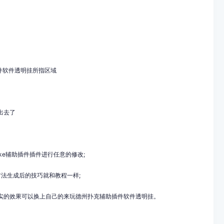
件
软件透明挂所指区域
出去了
oke辅助插件
插件进行任意的修改
;
方法生成后的技巧就和教程一样
;
实的效果可以换上自己的来玩德州扑克
辅助插件
软件透明挂。