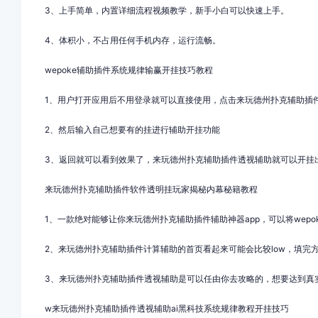
3、上手简单，内置详细流程视频教学，新手小白可以快速上手。
4、体积小，不占用任何手机内存，运行流畅。
wepoke辅助插件系统规律输赢开挂技巧教程
1、用户打开应用后不用登录就可以直接使用，点击来玩德州扑克
辅助插
2、然后输入自己想要有的挂进行辅助开挂功能
3
、返回就可以看到效果了，来玩德州扑克
辅助插件
透视辅助就可以开挂
来玩德州扑克辅助插件
软件透明挂玩家揭秘内幕秘籍教程
1、一款绝对能够让你来玩德州扑克
辅助插件
辅助神器app，可以将
wep
2、来玩德州扑克
辅助插件
计算辅助的首页看起来可能会比较
low
，填完
3、来玩德州扑克
辅助插件
透视辅助
是可以任由你去攻略的，想要达到真
w来玩德州扑克辅助插件
透视辅助ai黑科技系统规律教程开挂技巧